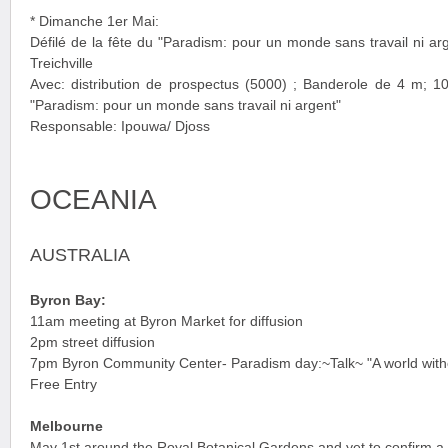
* Dimanche 1er Mai:
Défilé de la fête du "Paradism: pour un monde sans travail ni ar
Treichville
Avec: distribution de prospectus (5000) ; Banderole de 4 m; 100
"Paradism: pour un monde sans travail ni argent"
Responsable: Ipouwa/ Djoss
OCEANIA
AUSTRALIA
Byron Bay:
11am meeting at Byron Market for diffusion
2pm street diffusion
7pm Byron Community Center- Paradism day:~Talk~ "A world with
Free Entry
Melbourne
May 1st around the Royal Botanical Gardens and yet to confirm a 