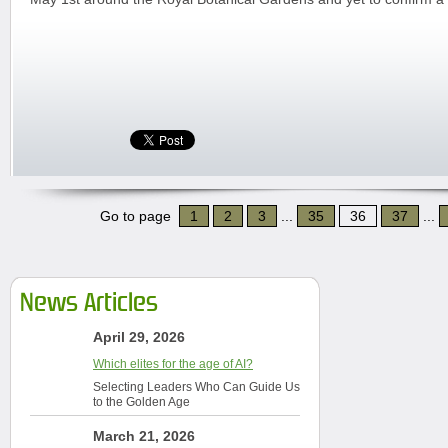
Go to page
1
2
3
...
35
36
37
...
News Articles
April 29, 2026
Which elites for the age of AI?
Selecting Leaders Who Can Guide Us
to the Golden Age
March 21, 2026