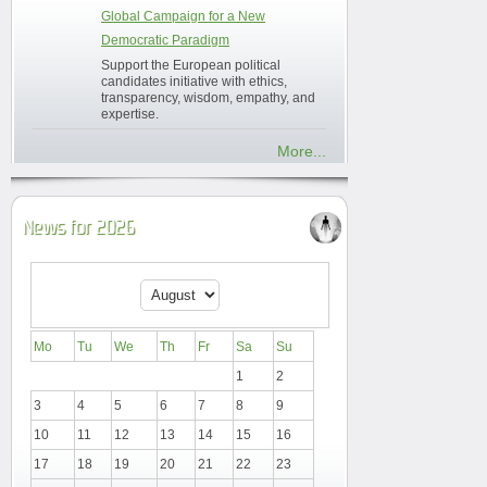
Global Campaign for a New
Democratic Paradigm
Support the European political
candidates initiative with ethics,
transparency, wisdom, empathy, and
expertise.
More...
News for 2026
Mo
Tu
We
Th
Fr
Sa
Su
1
2
3
4
5
6
7
8
9
10
11
12
13
14
15
16
17
18
19
20
21
22
23