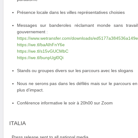
Présence locale dans les villes représentatives choisies
Messages sur banderoles réclamant monde sans travail
gouvernement :
https://www.wetransfer.com/downloads/ed5177a384536a14
https://we.tl/baAIhFnY6e
https://we.tl/s15vGUCMbC
https://we.tl/bunpUgl0Qi
Stands ou groupes divers sur les parcours avec les slogans
Nous ne serons pas dans les défilés mais sur le parcours en 
plus d’impact.
Conférence informative le soir à 20h00 sur Zoom
ITALIA
. Press release sent to all national media