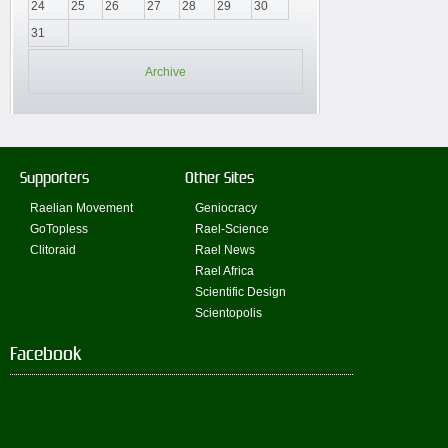
24
25
26
27
28
29
30
31
Archive
Supporters
Other Sites
Raelian Movement
Geniocracy
GoTopless
Rael-Science
Clitoraid
Rael News
Rael Africa
Scientific Design
Scientopolis
Facebook