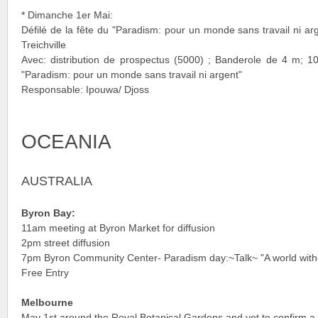
* Dimanche 1er Mai:
Défilé de la fête du "Paradism: pour un monde sans travail ni ar
Treichville
Avec: distribution de prospectus (5000) ; Banderole de 4 m; 100
"Paradism: pour un monde sans travail ni argent"
Responsable: Ipouwa/ Djoss
OCEANIA
AUSTRALIA
Byron Bay:
11am meeting at Byron Market for diffusion
2pm street diffusion
7pm Byron Community Center- Paradism day:~Talk~ "A world with
Free Entry
Melbourne
May 1st around the Royal Botanical Gardens and yet to confirm a 