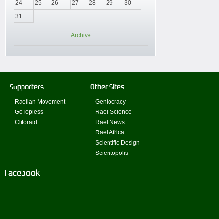
24
25
26
27
28
29
30
31
Archive
Supporters
Other Sites
Raelian Movement
Geniocracy
GoTopless
Rael-Science
Clitoraid
Rael News
Rael Africa
Scientific Design
Scientopolis
Facebook