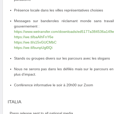
Présence locale dans les villes représentatives choisies
Messages sur banderoles réclamant monde sans travail
gouvernement :
https://www.wetransfer.com/downloads/ed5177a384536a14
https://we.tl/baAIhFnY6e
https://we.tl/s15vGUCMbC
https://we.tl/bunpUgl0Qi
Stands ou groupes divers sur les parcours avec les slogans
Nous ne serons pas dans les défilés mais sur le parcours en 
plus d’impact.
Conférence informative le soir à 20h00 sur Zoom
ITALIA
. Press release sent to all national media