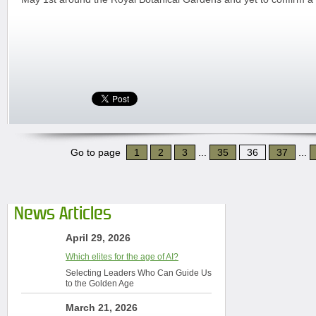
Go to page
1
2
3
...
35
36
37
...
News Articles
April 29, 2026
Which elites for the age of AI?
Selecting Leaders Who Can Guide Us
to the Golden Age
March 21, 2026