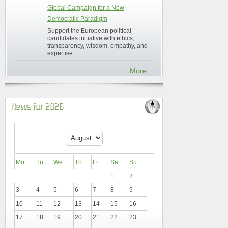
Global Campaign for a New
Democratic Paradigm
Support the European political
candidates initiative with ethics,
transparency, wisdom, empathy, and
expertise.
More...
News for 2026
Mo
Tu
We
Th
Fr
Sa
Su
1
2
3
4
5
6
7
8
9
10
11
12
13
14
15
16
17
18
19
20
21
22
23