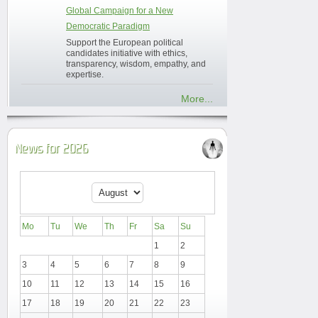
Global Campaign for a New
Democratic Paradigm
Support the European political
candidates initiative with ethics,
transparency, wisdom, empathy, and
expertise.
More...
News for 2026
Mo
Tu
We
Th
Fr
Sa
Su
1
2
3
4
5
6
7
8
9
10
11
12
13
14
15
16
17
18
19
20
21
22
23