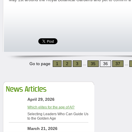
Go to page
1
2
3
...
35
36
37
...
News Articles
April 29, 2026
Which elites for the age of AI?
Selecting Leaders Who Can Guide Us
to the Golden Age
March 21, 2026