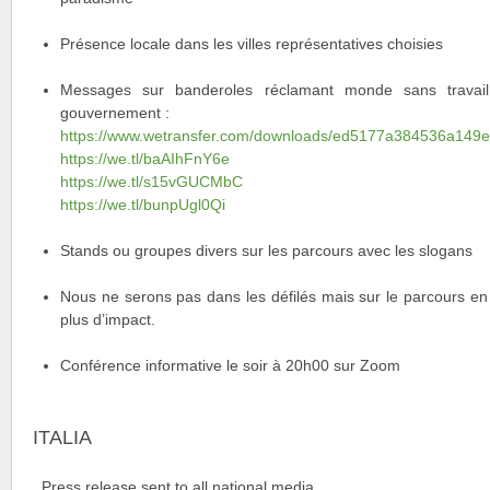
Présence locale dans les villes représentatives choisies
Messages sur banderoles réclamant monde sans travail
gouvernement :
https://www.wetransfer.com/downloads/ed5177a384536a14
https://we.tl/baAIhFnY6e
https://we.tl/s15vGUCMbC
https://we.tl/bunpUgl0Qi
Stands ou groupes divers sur les parcours avec les slogans
Nous ne serons pas dans les défilés mais sur le parcours en 
plus d’impact.
Conférence informative le soir à 20h00 sur Zoom
ITALIA
. Press release sent to all national media