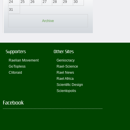
24
25
26
27
28
29
30
31
Archive
Supporters
Other Sites
Raelian Movement
Geniocracy
GoTopless
Rael-Science
Clitoraid
Rael News
Rael Africa
Scientific Design
Scientopolis
Facebook