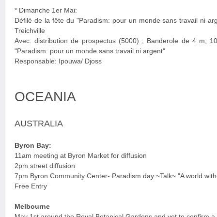
* Dimanche 1er Mai:
Défilé de la fête du "Paradism: pour un monde sans travail ni ar
Treichville
Avec: distribution de prospectus (5000) ; Banderole de 4 m; 100
"Paradism: pour un monde sans travail ni argent"
Responsable: Ipouwa/ Djoss
OCEANIA
AUSTRALIA
Byron Bay:
11am meeting at Byron Market for diffusion
2pm street diffusion
7pm Byron Community Center- Paradism day:~Talk~ "A world with
Free Entry
Melbourne
May 1st around the Royal Botanical Gardens and yet to confirm a 